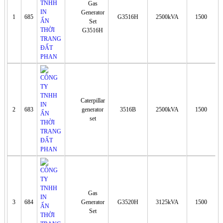
Gas
Generator
1
685
G3516H
2500kVA
1500
Set
G3516H
Caterpillar
2
683
generator
3516B
2500kVA
1500
set
Gas
3
684
Generator
G3520H
3125kVA
1500
Set