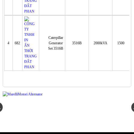
Caterpillar
4
682
Generator
3516B
2000kVA
1500
Set 3516B