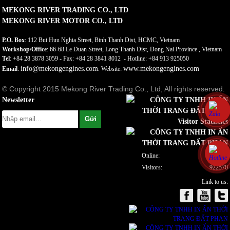
MEKONG RIVER TRADING CO., LTD
MEKONG RIVER MOTOR CO., LTD
P.O. Box
: 112 Bui Huu Nghia Street, Binh Thanh Dist, HCMC, Vietnam
Workshop/Office
: 66-68 Le Duan Street, Long Thanh Dist, Dong Nai Province , Vietnam
Tel
: +84 28 3878 3059 - Fax: +84 28 3841 8012 - Hotline: +84 913 925050
info@mekongengines.com
www.mekongengines.com
Email
:
. Website:
© Copyright 2015 Mekong River Trading Co., Ltd, All rights reserved.
Newsletter
Visitor Statistics
Online:
2
Visitors:
922570
Link to us: